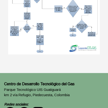
Centro de Desarrollo Tecnológico del Gas
Parque Tecnológico UIS Guatiguará
km 2 vía Refugio, Piedecuesta, Colombia
Redes sociales: