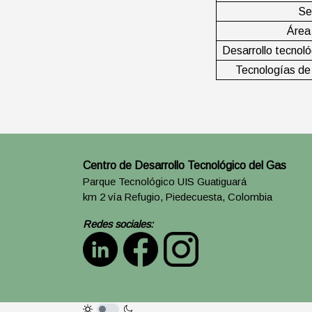
Ser
Área
Desarrollo tecnoló
Tecnologías de 
Centro de Desarrollo Tecnológico del Gas
Parque Tecnológico UIS Guatiguará
km 2 vía Refugio, Piedecuesta, Colombia
Redes sociales: