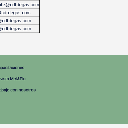
iente@cdtdegas.com
@cdtdegas.com
s@cdtdegas.com
s@cdtdegas.com
pacitaciones
vista Met&Flu
abaje con nosotros