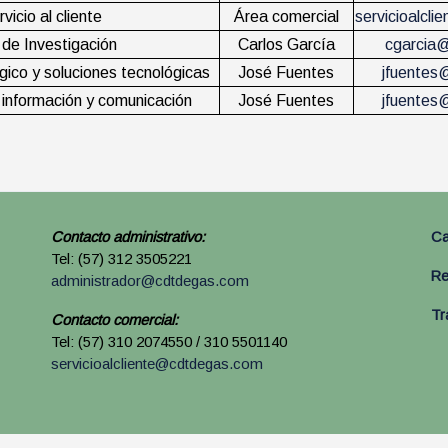
vicio al cliente
Área comercial
servicioalcl
 de Investigación
Carlos García
cgarcia
gico y soluciones tecnológicas
José Fuentes
jfuente
información y comunicación
José Fuentes
jfuente
Contacto administrativo:
Ca
Tel: (57) 312 3505221
Re
administrador@cdtdegas.com
Tr
Contacto comercial:
Tel: (57) 310 2074550 / 310 5501140
servicioalcliente@cdtdegas.com