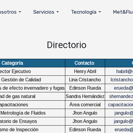
osotros
Servicios
Tecnología
Met&Flu
Directorio
Categoría
Contacto
ector Ejecutivo
Henry Abril
habril
 Gestión de Calidad
Lina Cristancho
lcristanc
 de efecto invernadero y fugas
Edinson Rueda
erueda@
ad de gas natural
Sandra Hernández
shernande
apacitaciones
Área comercial
capacitaci
 Metrología de Fluidos
Jhon Angulo
jangulo
atorio de Ensayos
Jhon Angulo
jangulo
smo de Inspección
Edinson Rueda
erueda@